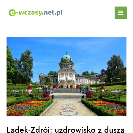
Skip
Post
Mai
to
navigation
Men
content
Lądek-Zdrój: uzdrowisko z duszą