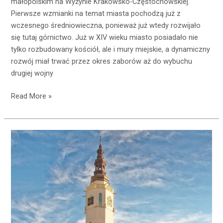
małopolskim na Wyżynie Krakowsko-Częstochowskiej.
Pierwsze wzmianki na temat miasta pochodzą już z
wczesnego średniowieczna, ponieważ już wtedy rozwijało
się tutaj górnictwo. Już w XIV wieku miasto posiadało nie
tylko rozbudowany kościół, ale i mury miejskie, a dynamiczny
rozwój miał trwać przez okres zaborów aż do wybuchu
drugiej wojny
Read More »
Planujesz
niedzielną
wycieczkę?
Wybierz
Dolny
Śląsk
–
proponujemy