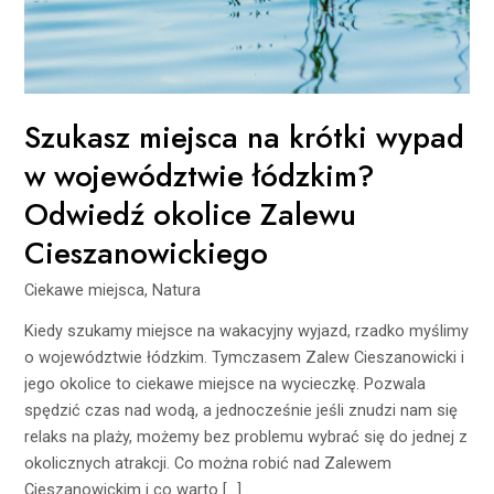
Odwiedź
okolice
Zalewu
Cieszanowickiego
Szukasz miejsca na krótki wypad
w województwie łódzkim?
Odwiedź okolice Zalewu
Cieszanowickiego
Ciekawe miejsca
,
Natura
Kiedy szukamy miejsce na wakacyjny wyjazd, rzadko myślimy
o województwie łódzkim. Tymczasem Zalew Cieszanowicki i
jego okolice to ciekawe miejsce na wycieczkę. Pozwala
spędzić czas nad wodą, a jednocześnie jeśli znudzi nam się
relaks na plaży, możemy bez problemu wybrać się do jednej z
okolicznych atrakcji. Co można robić nad Zalewem
Cieszanowickim i co warto […]