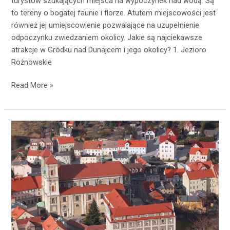
turystów szukających miejsca na wypoczynek nad wodą. Są
to tereny o bogatej faunie i florze. Atutem miejscowości jest
również jej umiejscowienie pozwalające na uzupełnienie
odpoczynku zwiedzaniem okolicy. Jakie są najciekawsze
atrakcje w Gródku nad Dunajcem i jego okolicy? 1. Jezioro
Rożnowskie
Read More »
Miasto
Cudów
–
dlaczego
warto
odwiedzić
Bardo?