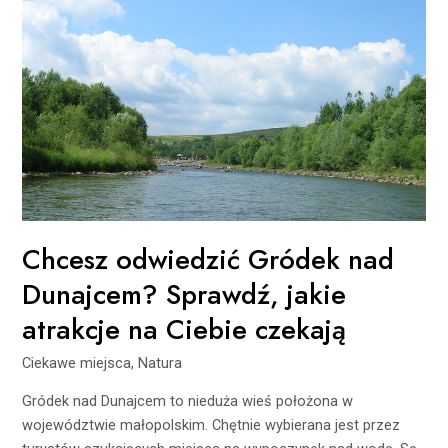
odwiedzić
Gródek
nad
Dunajcem?
Sprawdź,
jakie
atrakcje
na
Ciebie
czekają
Chcesz odwiedzić Gródek nad
Dunajcem? Sprawdź, jakie
atrakcje na Ciebie czekają
Ciekawe miejsca
,
Natura
Gródek nad Dunajcem to nieduża wieś położona w
województwie małopolskim. Chętnie wybierana jest przez