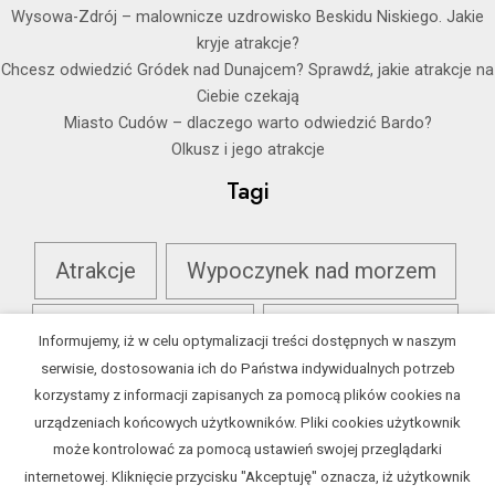
Wysowa-Zdrój – malownicze uzdrowisko Beskidu Niskiego. Jakie
kryje atrakcje?
Chcesz odwiedzić Gródek nad Dunajcem? Sprawdź, jakie atrakcje na
Ciebie czekają
Miasto Cudów – dlaczego warto odwiedzić Bardo?
Olkusz i jego atrakcje
Tagi
Atrakcje
Wypoczynek nad morzem
Wypoczynek na Mazurach
Wypoczynek w górach
Informujemy, iż w celu optymalizacji treści dostępnych w naszym
serwisie, dostosowania ich do Państwa indywidualnych potrzeb
Zamek
korzystamy z informacji zapisanych za pomocą plików cookies na
urządzeniach końcowych użytkowników. Pliki cookies użytkownik
może kontrolować za pomocą ustawień swojej przeglądarki
internetowej. Kliknięcie przycisku "Akceptuję" oznacza, iż użytkownik
© 2024 e-wczasy.net.pl | kontakt
@e-wczasy.net.pl |
Polityka prywatności
|