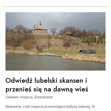
Odwiedź
lubelski
skansen
i
przenieś
się
na
dawną
wieś
Odwiedź lubelski skansen i
przenieś się na dawną wieś
Ciekawe miejsca
,
Zwiedzanie
Skanseny, czyli miejsca prezentujące kulturę ludową, to