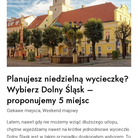
5
miejsc
Planujesz niedzielną wycieczkę?
Wybierz Dolny Śląsk –
proponujemy 5 miejsc
Ciekawe miejsca
,
Weekend majowy
Latem, nawet gdy nie możemy wziąć dłuższego urlopu,
chętnie wyjeżdżamy nawet na krótkie jednodniowe wycieczki.
Dolny Śląsk jest w takim przypadku doskonałym wyborem. To