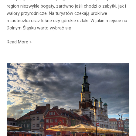
region niezwykle bogaty, zarówno jeśli chodzi o zabytki, jak i
walory przyrodnicze. Na turystów czekają urokliwe
miasteczka oraz leśne czy górskie szlaki. W jakie miejsce na
Dolnym Śląsku warto wybrać się
Read More »
Co
robić
w
Poznaniu?
Najciekawsze
atrakcje