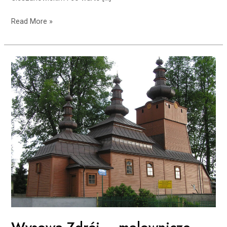
Read More »
Wysowa-
Zdrój
–
malownicze
uzdrowisko
Beskidu
Niskiego.
Jakie
kryje
atrakcje?