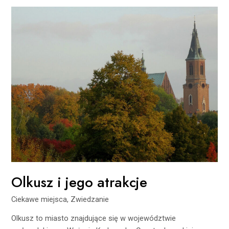
Olkusz
i
jego
atrakcje
Olkusz i jego atrakcje
Ciekawe miejsca
,
Zwiedzanie
Olkusz to miasto znajdujące się w województwie