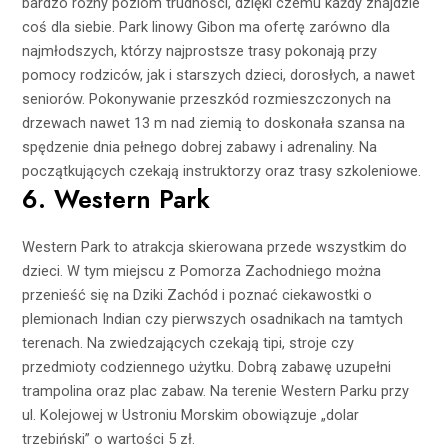
bardzo różny poziom trudności, dzięki czemu każdy znajdzie
coś dla siebie. Park linowy Gibon ma ofertę zarówno dla
najmłodszych, którzy najprostsze trasy pokonają przy
pomocy rodziców, jak i starszych dzieci, dorosłych, a nawet
seniorów. Pokonywanie przeszkód rozmieszczonych na
drzewach nawet 13 m nad ziemią to doskonała szansa na
spędzenie dnia pełnego dobrej zabawy i adrenaliny. Na
początkujących czekają instruktorzy oraz trasy szkoleniowe.
6. Western Park
Western Park to atrakcja skierowana przede wszystkim do
dzieci. W tym miejscu z Pomorza Zachodniego można
przenieść się na Dziki Zachód i poznać ciekawostki o
plemionach Indian czy pierwszych osadnikach na tamtych
terenach. Na zwiedzających czekają tipi, stroje czy
przedmioty codziennego użytku. Dobrą zabawę uzupełni
trampolina oraz plac zabaw. Na terenie Western Parku przy
ul. Kolejowej w Ustroniu Morskim obowiązuje „dolar
trzebiński” o wartości 5 zł.