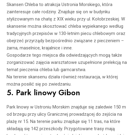
Skansen Chleba to atrakcja Ustronia Morskiego, która
zainteresuje całe rodziny. Znajduje się on w budynku
stylizowanym na chatę z XIX wieku przy ul. Kołobrzeskiej. W
skansenie można skosztować chleba wypiekanego według
tradycyjnych przepisów w 130-letnim piecu chlebowym oraz
obejrzeć przyrządy bezpośrednio związane z pieczeniem –
żarna, maselnice, krajalnice i inne.
Gospodarze tego miejsca dla odwiedzających mogą także
zorganizować zajęcia warsztatowe uzupełnione prelekcją na
temat pieczenia chleba lub garncarstwa.
Na terenie skansenu działa również restauracja, w której
można posilić się po zwiedzaniu.
5. Park linowy Gibon
Park linowy w Ustroniu Morskim znajduje się zaledwie 150 m
od brzegu przy ulicy Granicznej prowadzącej do zejścia na
plażę nr 15. Na terenie parku znajduje się 11 tras, na które
składają się 142 przeszkody. Przygotowane trasy mają