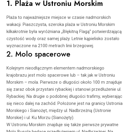
1. Plaża w Ustroniu Morskim
Plaża to najważniejsze miejsce w czasie nadmorskich
wakacji. Piaszczysta, szeroka plaża w Ustroniu Morskim
kilkakrotnie była wyróżniana „Błękitną Flagą” potwierdzającą
czystość wody oraz samej plaży. Letnie kąpielisko zostało
wyznaczone na 2100 metrach linii brzegowej.
2. Molo spacerowe
Kolejnym nieodłącznym elementem nadmorskiego
krajobrazu jest molo spacerowe lub – tak jak w Ustroniu
Morskim – mola. Pierwsze o długości około 100 m znajduje
się zaraz obok przystani rybackiej i stanowi przedłużenie ul.
Rybackiej. Na drugie o podobnej długości trafimy, wybierając
się nieco dalej na zachód. Położone jest na granicy Ustronia
Morskiego i Sianożęt, między ul. Nadbrzeżną (Ustronie
Morskie) i ul. Ku Morzu (Sianożęty).
W Ustroniu Morskim znajduje się także pierwsze prywatne
Molo Busola będące przedłużeniem ul. Nadbrzeżnej. Na