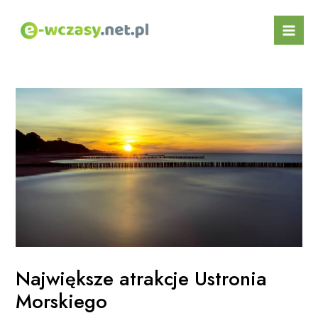
Skip
Post
Mai
to
navigation
Men
content
Największe atrakcje Ustronia
Morskiego