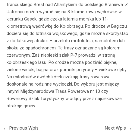
francuskiego Brest nad Atlantykiem do polskiego Braniewa. Z
Ustronia można wybrać się na 8-kilometrową wędrówkę w
kierunku Gąsek, gdzie czeka latarnia morska lub 11-
kilometrową wędrówkę do Kołobrzegu. Po drodze w Bagiczu
dociera się do lotniska wojskowego, gdzie można skorzystać
z dodatkowej atrakcji – przelotu motolotnią, samolotem lub
skoku ze spadochronem. Te trasy oznaczane są kolorem
czerwonym. Zaś niebieski szlak P-7 prowadzi w stronę
kołobrzeskiego lasu. Po drodze można podziwić piękne,
zielone widoki, bagna oraz pomniki przyrody – wiekowe dęby.
Na miłośników dwóch kółek czekają trasy rowerowe
doskonałe na rodzinne wycieczki. Do wyboru jest między
innymi Międzynarodowa Trasa Rowerowa nr 10 czy
Rowerowy Szlak Turystyczny wiodący przez najciekawsze
atrakcje gminy.
←
Previous Wpis
Next Wpis
→