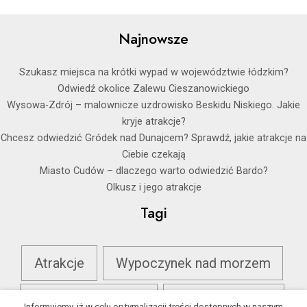
Najnowsze
Szukasz miejsca na krótki wypad w województwie łódzkim?
Odwiedź okolice Zalewu Cieszanowickiego
Wysowa-Zdrój – malownicze uzdrowisko Beskidu Niskiego. Jakie
kryje atrakcje?
Chcesz odwiedzić Gródek nad Dunajcem? Sprawdź, jakie atrakcje na
Ciebie czekają
Miasto Cudów – dlaczego warto odwiedzić Bardo?
Olkusz i jego atrakcje
Tagi
Atrakcje
Wypoczynek nad morzem
Wypoczynek na Mazurach
Wypoczynek w górach
Informujemy, iż w celu optymalizacji treści dostępnych w naszym